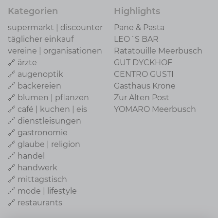
Kategorien
Highlights
supermarkt | discounter
Pane & Pasta
täglicher einkauf
LEO´S BAR
vereine | organisationen
Ratatouille Meerbusch
🔗 ärzte
GUT DYCKHOF
🔗 augenoptik
CENTRO GUSTI
🔗 bäckereien
Gasthaus Krone
🔗 blumen | pflanzen
Zur Alten Post
🔗 café | kuchen | eis
YOMARO Meerbusch
🔗 dienstleisungen
🔗 gastronomie
🔗 glaube | religion
🔗 handel
🔗 handwerk
🔗 mittagstisch
🔗 mode | lifestyle
🔗 restaurants