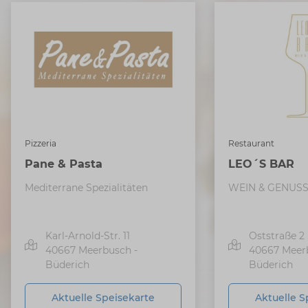
Pizzeria
Restaurant
Pane & Pasta
LEO´S BAR
Mediterrane Spezialitäten
WEIN & GENUS
Karl-Arnold-Str. 11
Oststraße 2
40667
Meerbusch -
40667
Meer
Büderich
Büderich
Aktuelle Speisekarte
Aktuelle S