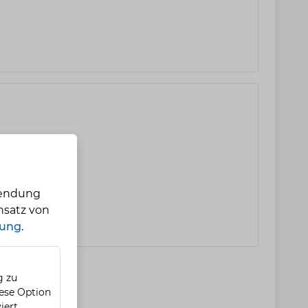
wendung
nsatz von
rung
.
g zu
iese Option
iert