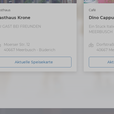
sthaus
Café
asthaus Krone
Dino Cappu
U GAST BEI FREUNDEN
Ein Stück Ita
MEERBUSCH
Moerser Str. 12
Dorfstraß
40667
Meerbusch - Büderich
40667
Me
Aktuelle Speisekarte
Akt