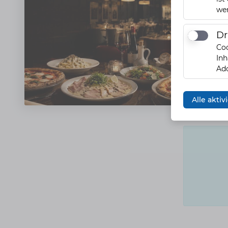
we
Dr
Drittanbi
Coo
Inh
Ado
Alle akti