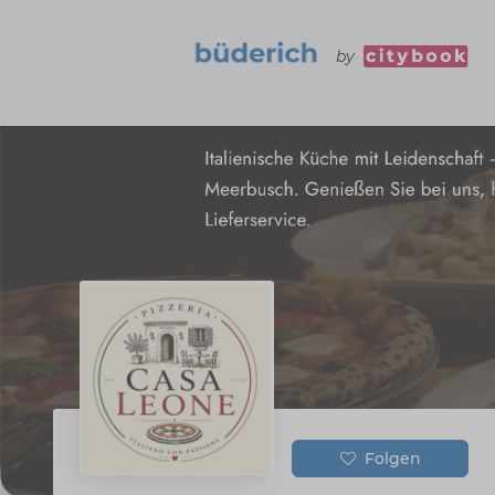
by
Folgen