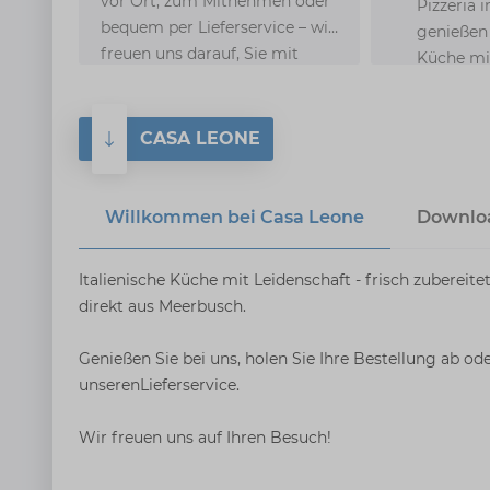
vor Ort, zum Mitnehmen oder
Pizzeria 
bequem per Lieferservice – wir
genießen 
freuen uns darauf, Sie mit
Küche mit
ehrlicher italienischer Küche
Bei Casa
zu verwöhnen.
Sie frisch
CASA LEONE
Pasta und
Klassiker
Atmosphä
Willkommen bei Casa Leone
Downlo
Italienische Küche mit Leidenschaft - frisch zubereite
direkt aus Meerbusch.
Genießen Sie bei uns, holen Sie Ihre Bestellung ab od
unserenLieferservice.
Wir freuen uns auf Ihren Besuch!