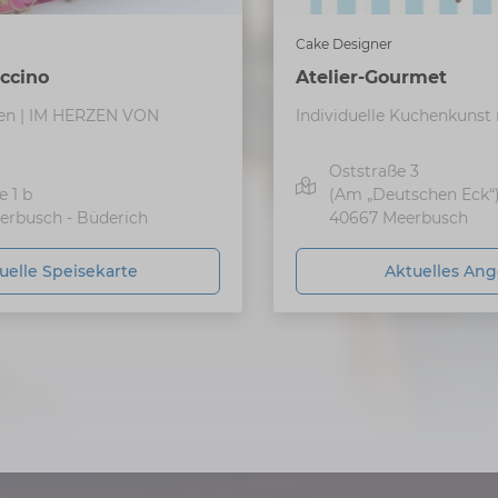
Cake Designer
ccino
Atelier-Gourmet
lien | IM HERZEN VON
Individuelle Kuchenkuns
Oststraße 3
e 1 b
(Am „Deutschen Eck“
erbusch - Büderich
40667
Meerbusch
uelle Speisekarte
Aktuelles An