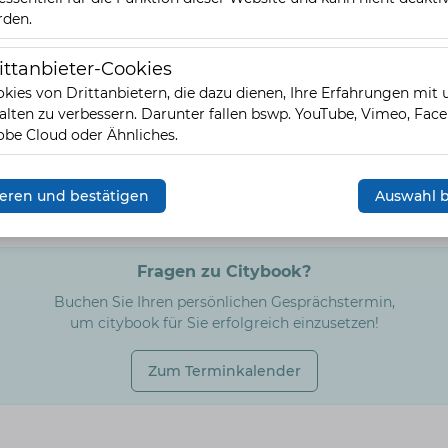
rden.
ittanbieter-Cookies
eter-Cookies
kies von Drittanbietern, die dazu dienen, Ihre Erfahrungen mit
alten zu verbessern. Darunter fallen bswp. YouTube, Vimeo, Fac
be Cloud oder Ähnliches.
vieren und bestätigen
Auswahl b
Fragen zu Citybook?
Buchen Sie Ihren persönlichen Gesprächstermin,
um citybook für Sie erfolgreich einzusetzen!
Zum Terminkalender