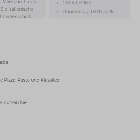
in Meerbusch und
CASA LEONE
Sie italienische
Donnerstag, 02.07.2026
 Leidenschaft.
ab 16:00 Uhr
 Leone erwarten
Wir öffnen unsere Türen
 zubereitete Pizza,
und freuen uns auf Ihren
 italienische
Besuch!
 in gemütlicher
Lasst euch überraschen
re.
wir haben einiges für euch
ads
vorbereitet.
Düsseldorfer Str. 89
te Pizza, Pasta und Klassiker
40667 Meerbusch
Wir freuen uns auf euch!
er nutzen Sie