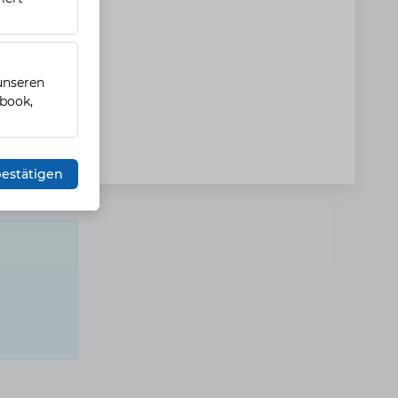
 unseren
ebook,
estätigen