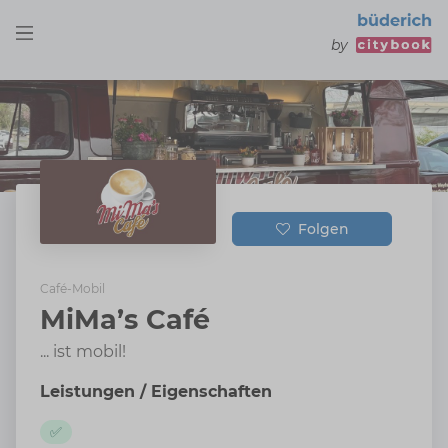
by
Folgen
Café-Mobil
MiMa’s Café
... ist mobil!
Leistungen / Eigenschaften
✅