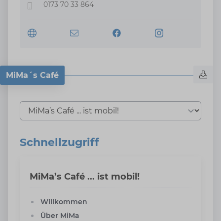
0173 70 33 864
Mobiltelefon
MiMa´s Café
Tab auswählen
Schnellzugriff
MiMa’s Café ... ist mobil!
Willkommen
Über MiMa