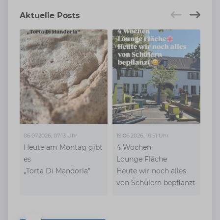
Aktuelle Posts
06.07.2026, 07:13 Uhr
19.06.2026, 10:51 Uhr
19.0
Heute am Montag gibt
4 Wochen
es
Lounge Fläche
„Torta Di Mandorla"
Heute wir noch alles
von Schülern bepflanzt