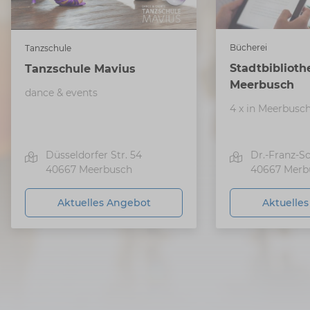
Bücherei
Tanzschule
Stadtbiblioth
Tanzschule Mavius
Meerbusch
dance & events
4 x in Meerbusc
Düsseldorfer Str. 54
Dr.-Franz-Sc
40667
Meerbusch
40667
Merb
Aktuelles Angebot
Aktuelle